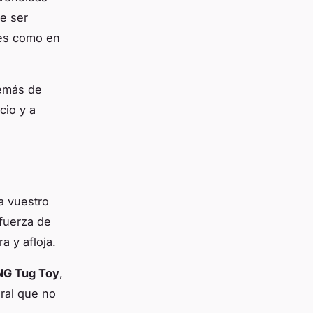
e ser
res como en
demás de
cio y a
a vuestro
 fuerza de
a y afloja.
G Tug Toy
,
ral que no