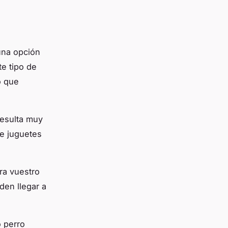
una opción
te tipo de
o que
resulta muy
de juguetes
ra vuestro
den llegar a
o perro