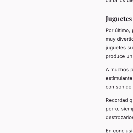
daña los di
Juguetes
Por último,
muy diverti
juguetes su
produce un 
A muchos pe
estimulante
con sonido
Recordad qu
perro, siem
destrozarlo
En conclusi