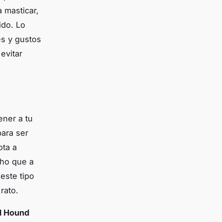
 masticar,
ido. Lo
es y gustos
evitar
ner a tu
para ser
ota a
cho que a
este tipo
rato.
d Hound