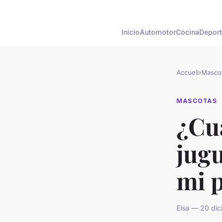
Inicio
Automotor
Cocina
Depor
Accueil
›
Masco
MASCOTAS
¿Cuá
jugu
mi p
Elsa — 20 dic