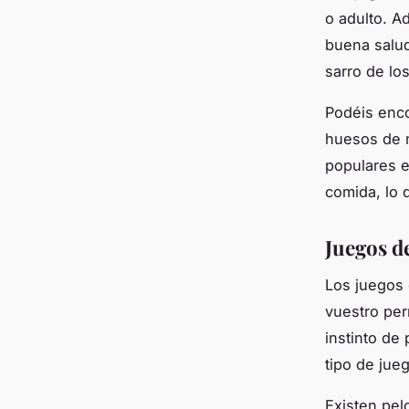
o adulto. A
buena salud
sarro de los
Podéis enco
huesos de n
populares 
comida, lo 
Juegos d
Los juegos 
vuestro per
instinto de
tipo de jueg
Existen pel