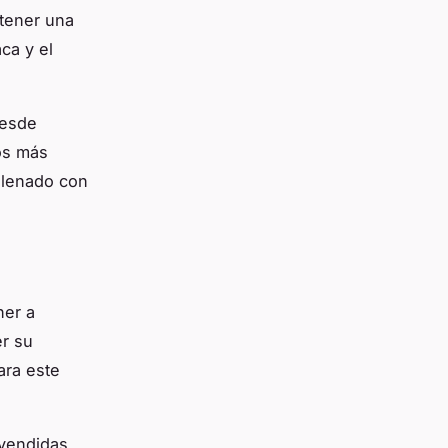
ntener una
ca y el
desde
os más
ellenado con
ner a
er su
ara este
 vendidas