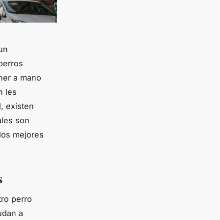
un
perros
ener a mano
 les
, existen
áles son
 los mejores
s
tro perro
yudan a