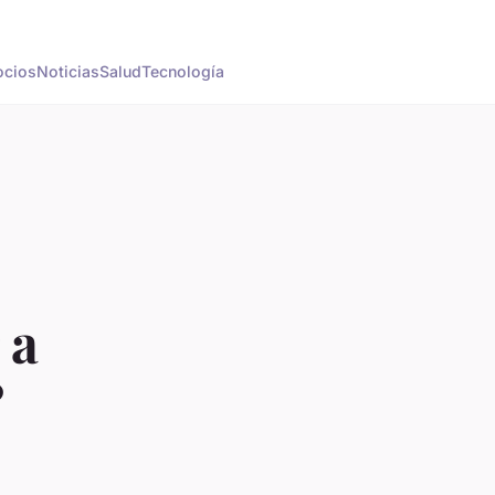
cios
Noticias
Salud
Tecnología
 a
?