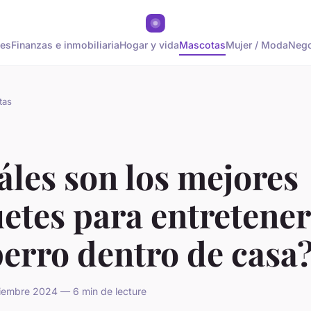
tes
Finanzas e inmobiliaria
Hogar y vida
Mascotas
Mujer / Moda
Nego
tas
les son los mejores
etes para entretener
erro dentro de casa
iembre 2024 — 6 min de lecture